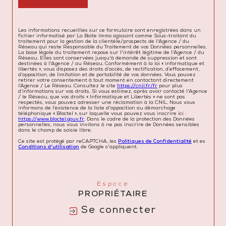
Les informations recueillies sur ce formulaire sont enregistrées dans un
fichier informatisé par La Boite Immo agissant comme Sous-traitant du
traitement pour la gestion de la clientèle/prospects de l'Agence / du
Réseau qui reste Responsable du Traitement de vos Données personnelles.
La base légale du traitement repose sur l'intérêt légitime de l'Agence / du
Réseau. Elles sont conservées jusqu'à demande de suppression et sont
destinées à l'Agence / au Réseau. Conformément à la loi « informatique et
libertés », vous disposez des droits d’accès, de rectification, d’effacement,
d’opposition, de limitation et de portabilité de vos données. Vous pouvez
retirer votre consentement à tout moment en contactant directement
l’Agence / Le Réseau. Consultez le site
https://cnil.fr/fr
pour plus
d’informations sur vos droits. Si vous estimez, après avoir contacté l'Agence
/ le Réseau, que vos droits « Informatique et Libertés » ne sont pas
respectés, vous pouvez adresser une réclamation à la CNIL. Nous vous
informons de l’existence de la liste d'opposition au démarchage
téléphonique « Bloctel », sur laquelle vous pouvez vous inscrire ici :
https://www.bloctel.gouv.fr
. Dans le cadre de la protection des Données
personnelles, nous vous invitons à ne pas inscrire de Données sensibles
dans le champ de saisie libre.
Ce site est protégé par reCAPTCHA, les
Politiques de Confidentialité
et es
Conditions d'utilisation
de Google s'appliquent.
Espace
PROPRIÉTAIRE
Se connecter