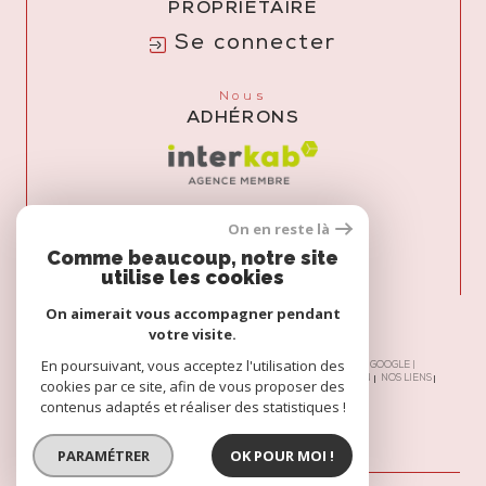
PROPRIÉTAIRE
Se connecter
Nous
ADHÉRONS
On en reste là
Comme beaucoup, notre site
utilise les cookies
On aimerait vous accompagner pendant
votre visite.
En poursuivant, vous acceptez l'utilisation des
© 2026 | TOUS DROITS RÉSERVÉS | TRADUCTION POWERED BY GOOGLE |
NOS HONORAIRES
PLAN DU SITE
MENTIONS LÉGALES
ADMIN
NOS LIENS
cookies par ce site, afin de vous proposer des
POLITIQUE RGPD
COOKIES
contenus adaptés et réaliser des statistiques !
PARAMÉTRER
OK POUR MOI !