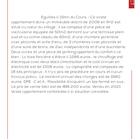
                                Eguilles à 15mn du Cours - Ce vaste 
appartement dans un immeuble datant de 2009 en R+2 est 
situé au coeur du village ; Il se compose d'une pièce de 
vie/cuisine équipée de 50m2 donnant sur une terrasse plein 
sud et au calme absolu de 63m2, d'une chambre parentale 
avec placards et salle d'eau, de 3 chambres avec placards et 
d'une salle de bains, de 2wc indépendants et d'une buanderie. 
Deux caves et une place de parking apportent du confort à ce 
bien ; La taxe foncière s'élève à 1286 euros ; le chauffage est 
électrique avec deux blocs climatisation et le coût annuel en 
électricité est de 1308 euros ; La copropriété est composée de 
18 lots principaux ; Il n'y a pas de procédure en cours et aucun 
travaux prévu ; Le montant annuel des charges est de 1980 
euros. DPE : C et A ; Possibilité d'acquérir un box fermé en sus ; 
Le prix de vente total est de 499 200 euros. Vendu en 2021 
Vaste appartement confortable à la situation convoitée.
