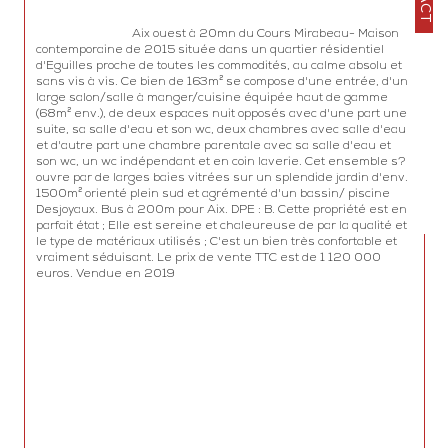
                                Aix ouest à 20mn du Cours Mirabeau- Maison 
contemporaine de 2015 située dans un quartier résidentiel 
d'Eguilles proche de toutes les commodités, au calme absolu et 
sans vis à vis. Ce bien de 163m² se compose d'une entrée, d'un 
large salon/salle à manger/cuisine équipée haut de gamme 
(68m² env.), de deux espaces nuit opposés avec d'une part une 
suite, sa salle d'eau et son wc, deux chambres avec salle d'eau 
et d'autre part une chambre parentale avec sa salle d'eau et 
son wc, un wc indépendant et en coin laverie. Cet ensemble s?
ouvre par de larges baies vitrées sur un splendide jardin d'env. 
1500m² orienté plein sud et agrémenté d'un bassin/ piscine 
Desjoyaux. Bus à 200m pour Aix. DPE : B. Cette propriété est en 
parfait état ; Elle est sereine et chaleureuse de par la qualité et 
le type de matériaux utilisés ; C'est un bien très confortable et 
vraiment séduisant. Le prix de vente TTC est de 1 120 000 
euros. Vendue en 2019
