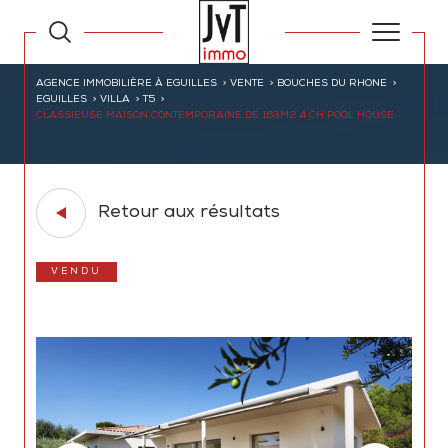
AGENCE IMMOBILIÈRE À EGUILLES
VENTE
BOUCHES DU RHONE
EGUILLES
VILLA
T5
CLASSIEUSE MAISON CONTEMPORAINE DE 163M2 4 CH POOL HOUSE
Retour aux résultats
VENDU