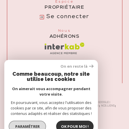
Espace
PROPRIÉTAIRE
Se connecter
Nous
ADHÉRONS
On en reste là
Comme beaucoup, notre site
utilise les cookies
On aimerait vous accompagner pendant
votre visite.
En poursuivant, vous acceptez l'utilisation des
© 2026 | TOUS DROITS RÉSERVÉS | TRADUCTION POWERED BY GOOGLE |
NOS HONORAIRES
PLAN DU SITE
MENTIONS LÉGALES
ADMIN
NOS LIENS
cookies par ce site, afin de vous proposer des
POLITIQUE RGPD
COOKIES
contenus adaptés et réaliser des statistiques !
PARAMÉTRER
OK POUR MOI !