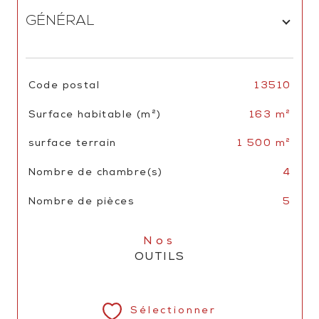
GÉNÉRAL
TRAD_SIROCCO_Caracteristique
Valeurs
Code postal
13510
Surface habitable (m²)
163 m²
surface terrain
1 500 m²
Nombre de chambre(s)
4
Nombre de pièces
5
Nos
OUTILS
Sélectionner