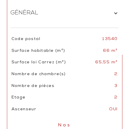
GÉNÉRAL
TRAD_SIROCCO_Caracteristique
Valeurs
Code postal
13540
Surface habitable (m²)
66 m²
Surface loi Carrez (m²)
65,55 m²
Nombre de chambre(s)
2
Nombre de pièces
3
Etage
2
Ascenseur
OUI
Nos