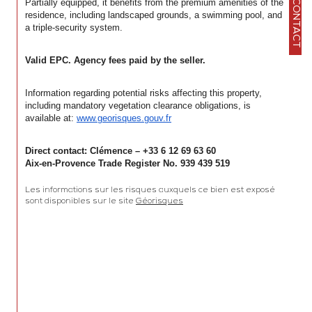
Partially equipped, it benefits from the premium amenities of the 
CONTACT
residence, including landscaped grounds, a swimming pool, and 
a triple-security system.
Valid EPC. Agency fees paid by the seller.
Information regarding potential risks affecting this property, 
including mandatory vegetation clearance obligations, is 
available at: 
www.georisques.gouv.fr
Direct contact: Clémence – +33 6 12 69 63 60
Aix-en-Provence Trade Register No. 939 439 519
Les informations sur les risques auxquels ce bien est exposé 
sont disponibles sur le site 
Géorisques