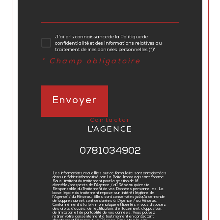
J'ai pris connaissance de la Politique de
confidentialité et des informations relatives au
traitement de mes données personnelles (*)*
* Champ obligatoire
Envoyer
contacter
L'AGENCE
0781034902
Les informations recueillies sur ce formulaire sont enregistrées
dans un fichier informatisé par La Boite Immo agissant comme
Sous-traitant du traitement pour la gestion de la
clientèle/prospects de l'Agence / du Réseau qui reste
Responsable du Traitement de vos Données personnelles. La
base légale du traitement repose sur l'intérêt légitime de
l'Agence / du Réseau. Elles sont conservées jusqu'à demande
de suppression et sont destinées à l'Agence / au Réseau.
Conformément à la loi « informatique et libertés », vous disposez
des droits d’accès, de rectification, d’effacement, d’opposition,
de limitation et de portabilité de vos données. Vous pouvez
retirer votre consentement à tout moment en contactant