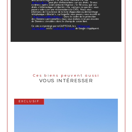
directement l’Agence / Le Réseau. Consultez le site
https://cnil.fr/fr
pour plus d’informations sur vos droits. Si vous
estimez, après avoir contacté l'Agence / le Réseau, que vos
droits « Informatique et Libertés » ne sont pas respectés, vous
pouvez adresser une réclamation à la CNIL. Nous vous
informons de l’existence de la liste d'opposition au démarchage
téléphonique « Bloctel », sur laquelle vous pouvez vous inscrire ici
:
https://www.bloctel.gouv.fr
. Dans le cadre de la protection
des Données personnelles, nous vous invitons à ne pas inscrire
de Données sensibles dans le champ de saisie libre.
Ce site est protégé par reCAPTCHA, les
Politiques de
Confidentialité
et es
Conditions d'utilisation
de Google s'appliquent.
Ces biens peuvent aussi
VOUS INTÉRESSER
EXCLUSIF