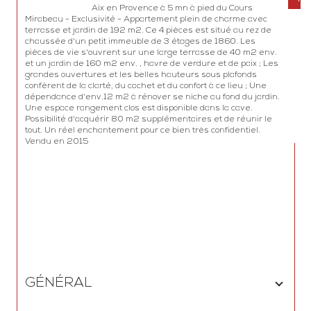
                                Aix en Provence à 5 mn à pied du Cours 
Mirabeau - Exclusivité - Appartement plein de charme avec 
terrasse et jardin de 192 m2. Ce 4 pièces est situé au rez de 
chaussée d'un petit immeuble de 3 étages de 1860. Les 
pièces de vie s'ouvrent sur une large terrasse de 40 m2 env. 
et un jardin de 160 m2 env. , havre de verdure et de paix ; Les 
grandes ouvertures et les belles hauteurs sous plafonds 
confèrent de la clarté, du cachet et du confort à ce lieu ; Une 
dépendance d'env.12 m2 à rénover se niche au fond du jardin. 
Une espace rangement clos est disponible dans la cave. 
Possibilité d'acquérir 80 m2 supplémentaires et de réunir le 
tout. Un réel enchantement pour ce bien très confidentiel. 
Vendu en 2015

GÉNÉRAL