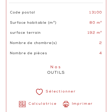
TRAD_SIROCCO_Caracteristique
Valeurs
Code postal
13100
Surface habitable (m²)
80 m²
surface terrain
192 m²
Nombre de chambre(s)
2
Nombre de pièces
4
Nos
OUTILS
Sélectionner
Calculatrice
Imprimer