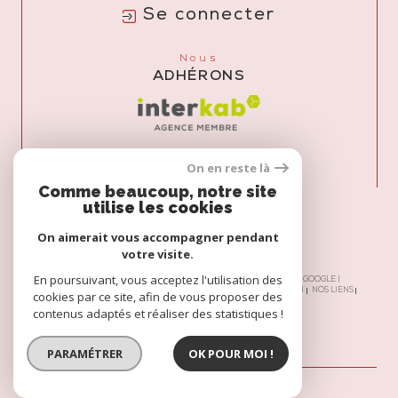
Se connecter
Nous
ADHÉRONS
On en reste là
Comme beaucoup, notre site
utilise les cookies
On aimerait vous accompagner pendant
votre visite.
En poursuivant, vous acceptez l'utilisation des
© 2026 | TOUS DROITS RÉSERVÉS | TRADUCTION POWERED BY GOOGLE |
NOS HONORAIRES
PLAN DU SITE
MENTIONS LÉGALES
ADMIN
NOS LIENS
cookies par ce site, afin de vous proposer des
POLITIQUE RGPD
COOKIES
contenus adaptés et réaliser des statistiques !
PARAMÉTRER
OK POUR MOI !