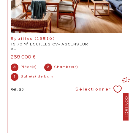
Éguilles (13510)
T3 70 M² EGUILLES CV- ASCENSEUR
VUE
269 000 €
3
Pièce(s)
2
Chambre(s)
1
Salle(s) de bain
Sélectionner
Réf : 25
CONTACT