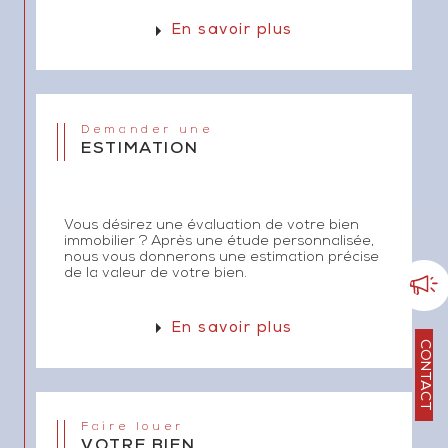
Jaumegarde...
En savoir plus
Votre projet immobilier est
unique, notre agence est
Demander une
ESTIMATION
passionnée
Vous désirez une évaluation de votre bien
Expérience, passion, écoute et expertise
immobilier ? Après une étude personnalisée,
nous vous donnerons une estimation précise
constituent l'ADN de l'agence JvT Immo.
de la valeur de votre bien.
En savoir plus
N'hésitez pas à nous contacter pour plus
CONTACT
d'informations ou une demande de
rendez-vous. Notre équipe vous
accompagne avec enthousiasme en
Faire louer
français, anglais, allemand et
VOTRE BIEN