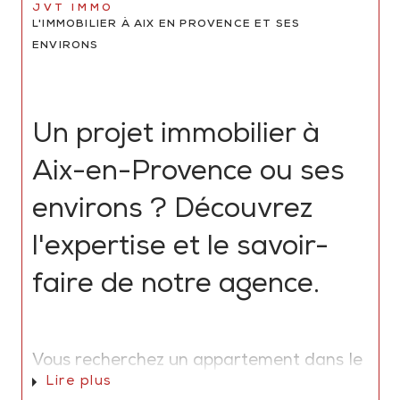
JVT IMMO
L'IMMOBILIER À AIX EN PROVENCE ET SES
ENVIRONS
Un projet immobilier à
Aix-en-Provence ou ses
environs ? Découvrez
l'expertise et le savoir-
faire de notre agence.
Vous recherchez un appartement dans le
Lire plus
vieil Aix, une bastide aixoise, un mas