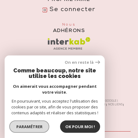
Se connecter
Nous
ADHÉRONS
On en reste là
Comme beaucoup, notre site
utilise les cookies
On aimerait vous accompagner pendant
votre visite.
En poursuivant, vous acceptez l'utilisation des
© 2026 | TOUS DROITS RÉSERVÉS | TRADUCTION POWERED BY GOOGLE |
NOS HONORAIRES
PLAN DU SITE
MENTIONS LÉGALES
ADMIN
NOS LIENS
cookies par ce site, afin de vous proposer des
POLITIQUE RGPD
COOKIES
contenus adaptés et réaliser des statistiques !
PARAMÉTRER
OK POUR MOI !